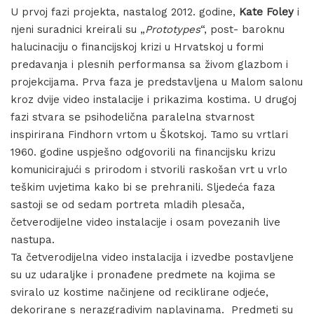
U prvoj fazi projekta, nastalog 2012. godine,
Kate Foley
i
njeni suradnici kreirali su „
Prototypes
“, post- baroknu
halucinaciju o financijskoj krizi u Hrvatskoj u formi
predavanja i plesnih performansa sa živom glazbom i
projekcijama. Prva faza je predstavljena u Malom salonu
kroz dvije video instalacije i prikazima kostima. U drugoj
fazi stvara se psihodelična paralelna stvarnost
inspirirana Findhorn vrtom u Škotskoj. Tamo su vrtlari
1960. godine uspješno odgovorili na financijsku krizu
komunicirajući s prirodom i stvorili raskošan vrt u vrlo
teškim uvjetima kako bi se prehranili. Sljedeća faza
sastoji se od sedam portreta mladih plesača,
četverodijelne video instalacije i osam povezanih live
nastupa.
Ta četverodijelna video instalacija i izvedbe postavljene
su uz udaraljke i pronađene predmete na kojima se
sviralo uz kostime načinjene od reciklirane odjeće,
dekorirane s nerazgradivim naplavinama. Predmeti su