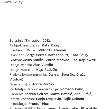
Kate Foley
Suradnici/Ko-autori 2012:
Režija/koreografija:
Kate Foley
Predavač: Dr. sc.
Milford Bateman
Izvođači:
Jorge Correa Bethencourt
,
Kate Foley
Glazba:
Josip Maršić
,
Zoran Medved
,
Joe Kaplowitz
Dizajn svjetla:
Alan Vukelić
Dizajn kostima:
Maja Radešić
Projekcije/scenografija:
Damjan Šporčić
,
Dražen
Vitolović
Dramaturgija:
Andrej Mirčev
Redatelj video dokumentacije:
Romano Perić
,
Kamera:
Andrea Seifert
,
Marta Batinić
,
Ana Jurčić
,
Izrada kostima:
Sanja Stojković
,
Tajči Čekada
Produkcija:
Prostor Plus
Partneri:
MMSU
,
Drugo more
,
Prostor plus
,
Film aktiv