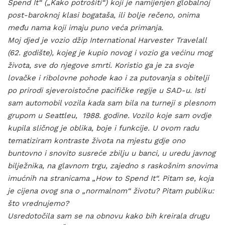
Spend It“ („Kako potrošiti“) koji je namijenjen globalnoj
post-baroknoj klasi bogataša, ili bolje rečeno, onima
među nama koji imaju puno veća primanja.
Moj djed je vozio džip International Harvester Travelall
(62. godište), kojeg je kupio novog i vozio ga većinu mog
života, sve do njegove smrti. Koristio ga je za svoje
lovačke i ribolovne pohode kao i za putovanja s obitelji
po prirodi sjeveroistočne pacifičke regije u SAD-u. Isti
sam automobil vozila kada sam bila na turneji s plesnom
grupom u Seattleu, 1988. godine. Vozilo koje sam ovdje
kupila sličnog je oblika, boje i funkcije. U ovom radu
tematiziram kontraste života na mjestu gdje ono
buntovno i snovito susreće zbilju u banci, u uredu javnog
bilježnika, na glavnom trgu, zajedno s raskošnim snovima
imućnih na stranicama „How to Spend It“. Pitam se, koja
je cijena ovog sna o „normalnom“ životu? Pitam publiku:
što vrednujemo?
Usredotočila sam se na obnovu kako bih kreirala drugu