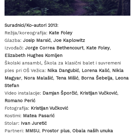
Suradnici/Ko-autori 2013
:
Režija/koreografija:
Kate Foley
Glazba:
Josip Marsić
,
Joe Kaplowitz
Izvođači:
Jorge Correa Bethencourt
,
Kate Foley
,
Elizabeth Hughes Komljen
Školski ansambl, Škola za klasični balet i suvremeni
ples pri OŠ Vežica:
Nika Dangubić
,
Lorena Kalić
,
Nikla
Magyar
,
Nora Malašić
,
Tena Mišić
,
Borna Šebelja
,
Leona
Stefan
Video instalacije:
Damjan Šporčić
,
Kristijan Vučković
,
Romano Perić
Fotografija:
Kristijan Vučković
Kostimi:
Matea Pasarić
Stolar:
Ivan Juretić
Partneri:
MMSU
,
Prostor plus
,
Obala naših unuka