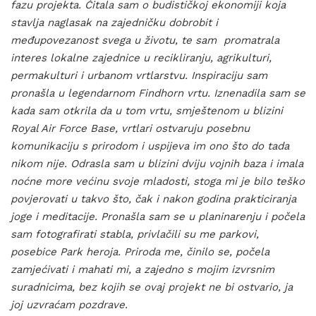
fazu projekta. Čitala sam o budističkoj ekonomiji koja
stavlja naglasak na zajedničku dobrobit i
međupovezanost svega u životu, te sam promatrala
interes lokalne zajednice u recikliranju, agrikulturi,
permakulturi i urbanom vrtlarstvu. Inspiraciju sam
pronašla u legendarnom Findhorn vrtu. Iznenadila sam se
kada sam otkrila da u tom vrtu, smještenom u blizini
Royal Air Force Base, vrtlari ostvaruju posebnu
komunikaciju s prirodom i uspijeva im ono što do tada
nikom nije. Odrasla sam u blizini dviju vojnih baza i imala
noćne more većinu svoje mladosti, stoga mi je bilo teško
povjerovati u takvo što, čak i nakon godina prakticiranja
joge i meditacije. Pronašla sam se u planinarenju i počela
sam fotografirati stabla, privlačili su me parkovi,
posebice Park heroja. Priroda me, činilo se, počela
zamjećivati i mahati mi, a zajedno s mojim izvrsnim
suradnicima, bez kojih se ovaj projekt ne bi ostvario, ja
joj uzvraćam pozdrave.