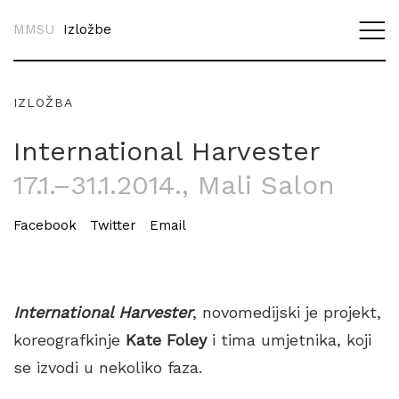
MMSU
Izložbe
IZLOŽBA
International Harvester
17.1.–31.1.2014.
, Mali Salon
Facebook
Twitter
Email
International Harvester
, novomedijski je projekt,
koreografkinje
Kate Foley
i tima umjetnika, koji
se izvodi u nekoliko faza.