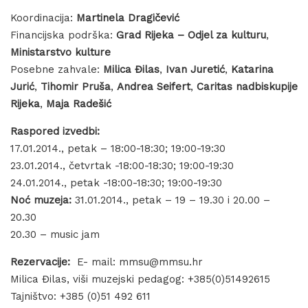
Koordinacija:
Martinela Dragičević
Financijska podrška:
Grad Rijeka – Odjel za kulturu
,
Ministarstvo kulture
Posebne zahvale:
Milica Đilas
,
Ivan Juretić
,
Katarina
Jurić
,
Tihomir Pruša
,
Andrea Seifert
,
Caritas nadbiskupije
Rijeka
,
Maja Radešić
Raspored izvedbi:
17.01.2014., petak – 18:00-18:30; 19:00-19:30
23.01.2014., četvrtak -18:00-18:30; 19:00-19:30
24.01.2014., petak -18:00-18:30; 19:00-19:30
Noć muzeja:
31.01.2014., petak – 19 – 19.30 i 20.00 –
20.30
20.30 – music jam
Rezervacije:
E- mail: mmsu@mmsu.hr
Milica Đilas, viši muzejski pedagog: +385(0)51492615
Tajništvo: +385 (0)51 492 611