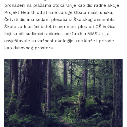
pronađeni na plažama otoka Unije kao dio radne akcije
Projekt Hearth od strane udruge Obala naših unuka.
Četvrti dio ima sedam plesača iz Školskog ansambla
Škole za klasični balet i suvremeni ples pri OŠ Vežica
koji su bili sudionici radionica održanih u MMSU-u, a
osvještavale su važnost ekologije, reciklaže i prirode
kao duhovnog prostora.