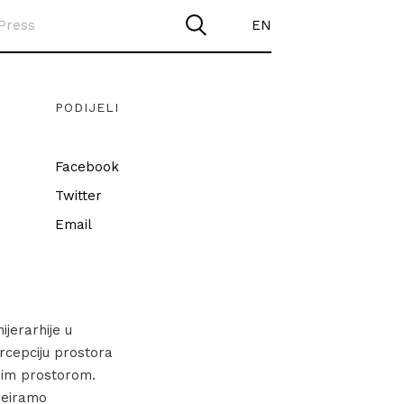
Press
EN
PODIJELI
Facebook
Twitter
Email
jerarhije u
rcepciju prostora
benim prostorom.
reiramo