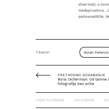
stvarnost, u svo
međuprostora , iz
psihoanalitički, l
TAGOVI
Goran Petercol
PRETHODNO DOGAĐANJE
Boris Oicherman: Od tamne 
fotografija kao priča
Uvjeti korištenja
Upravljanje
Do