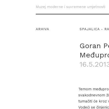
Muzej moderne i suvremene umjetnosti
ARHIVA
SPAJALICA - R
Goran Pe
Međupro
16.5.201
Temom međupro
svakodnevnom živ
tumačiti će kroz v
Vodeći se činjen