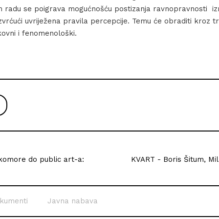
m radu se poigrava mogućnošću postizanja ravnopravnosti iz
vrćući uvriježena pravila percepcije. Temu će obraditi kroz tr
ikovni i fenomenološki.
komore do public art-a:
KVART - Boris Šitum, Mil
kumenti
Javna nabava