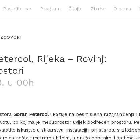
Posjetite nas
Program
Čitajte
Zbirke
O nama
AZGOVORI
tercol, Rijeka – Rovinj:
stori
3. u 00h
stora
Goran Petercol
ukazuje na besmislena razgraničenja i hi
otu, po kojima je međuprostor uvijek podređen prostoru. Pe
lastito iskustvo u slikarstvu, instalaciji i pri susretu s izlož
icom da nešto smatramo bitnim, a drugo nebitnim, i da time k