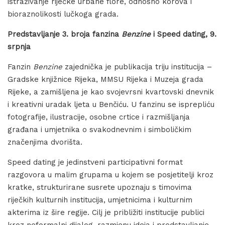
istraživanje riječke urbane flore, odnosno korova i
bioraznolikosti lučkoga grada.
Predstavljanje 3. broja fanzina
Benzine
i Speed dating, 9.
srpnja
Fanzin
Benzine
zajednička je publikacija triju institucija –
Gradske knjižnice Rijeka, MMSU Rijeka i Muzeja grada
Rijeke, a zamišljena je kao svojevrsni kvartovski dnevnik
i kreativni uradak ljeta u Benčiću. U fanzinu se isprepliću
fotografije, ilustracije, osobne crtice i razmišljanja
građana i umjetnika o svakodnevnim i simboličkim
značenjima dvorišta.
Speed dating je jedinstveni participativni format
razgovora u malim grupama u kojem se posjetitelji kroz
kratke, strukturirane susrete upoznaju s timovima
riječkih kulturnih institucija, umjetnicima i kulturnim
akterima iz šire regije. Cilj je približiti institucije publici