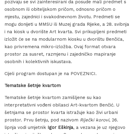
pozivaju se svi zainteresirani da posude mali predmet s
osobnom ili obiteljskom pričom, odnosno pričom o
mjestu, zajednici i svakodnevnom životu. Predmeti se
mogu donijeti u MMSU ili Muzej grada Rijeke, a 28. svibnja
i na kiosk u dvorište Art kvarta. Svi prikupljeni predmeti
izložit će se na modularnom kiosku u dvorištu Benčića,
kao privremena mikro-izložba. Ovaj format otvara
prostor za susret, razmjenu i zajedničko mapiranje
osobnih i kolektivnih iskustava.
Cijeli program dostupan je na POVEZNICI.
Tematske šetnje kvartom
Tematske šetnje kvartom zamišljene su kao
interpretativni vođeni obilasci Art-kvartom Benčić. U
šetnjama se prostor kvarta istražuje kao živi urbani
prostor. Prvu šetnju, pod nazivom
Riječki korovi
, 26.
lipnja vodi umjetnik
Igor Eškinja
, a vezana je uz njegovo