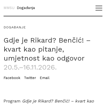
MMSU
Događanja
DOGAĐANJE
Gdje je Rikard? Benčić! –
kvart kao pitanje,
umjetnost kao odgovor
20.5.–16.11.2026.
Facebook
Twitter
Email
Program
Gdje je Rikard? Benčić! – kvart kao