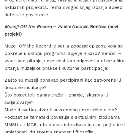
kroz neformalni dijalog, razmjenu ideja i predstavljanje
aktualnih projekata. Tema ovogodišnjeg izdanja Speed
date-a je povjerenje.
Muzeji Off the Record
– zvučni časopis Benčića (novi
projekt)
Muzeji Off the Record je serija
podcast
epizoda koja se
pokreće u sklopu programa Gdje je Rikard? Benčić! –
kvart kao pitanje, umjetnost kao odgovor, a otvara šira
pitanja muzejske prakse i kulturne participacije:
Zašto su muzeji ponekad percipirani kao zatvorene ili
dosadne institucije?
Što posjetitelji danas traže – znanje, iskustvo ili
sudjelovanje?
Može li svatko stvoriti suvremeno umjetničko djelo?
Podcast se tematski povezuje s aktualnim izložbama
MMSU-a i MGR-a te donosi interdisciplinarne poglede iz
umjetnosti, društvenih znanosti i filozofije.