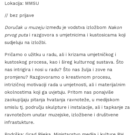
Lokacija: MMSU
// bez prijave
Doručak u muzeju
između je vodstva izložbom
Nakon
prvog puta
i razgovora s umjetnicima i kustosicama koji
sudjeluju na izložbi.
Pričamo o užitku u radu, ali i krizama umjetničkog i
kustoskog procesa, kao i šireg kulturnog sustava. Što
nas intrigira i nosi u radu? Što nas žulja i zove na
promjenu? Razgovoramo o kreativnom procesu,
intrizičnoj motivaciji rada u umjetnosti, ali i materijalnim
okolnostima koji ga uvjetuju. Pritom nas ponajviše
zaokupljaju pitanja hvatanja ravnoteže, u medijskom
smislu tj. području skulpture i instalacije, ali i tapkanje za
ravnotežom unutar muzejske, izložbene i društvene
infrastukture.
Podrška: Grad Rijeka, Ministarstvo medija i kulture RH,