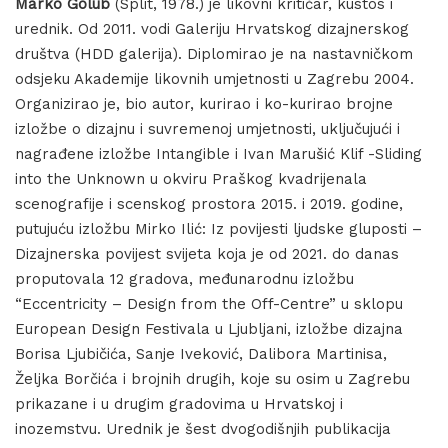
Marko Golub
(Split, 1978.) je likovni kritičar, kustos i
urednik. Od 2011. vodi Galeriju Hrvatskog dizajnerskog
društva (HDD galerija). Diplomirao je na nastavničkom
odsjeku Akademije likovnih umjetnosti u Zagrebu 2004.
Organizirao je, bio autor, kurirao i ko-kurirao brojne
izložbe o dizajnu i suvremenoj umjetnosti, uključujući i
nagrađene izložbe Intangible i Ivan Marušić Klif -Sliding
into the Unknown u okviru Praškog kvadrijenala
scenografije i scenskog prostora 2015. i 2019. godine,
putujuću izložbu Mirko Ilić: Iz povijesti ljudske gluposti –
Dizajnerska povijest svijeta koja je od 2021. do danas
proputovala 12 gradova, međunarodnu izložbu
“Eccentricity – Design from the Off-Centre” u sklopu
European Design Festivala u Ljubljani, izložbe dizajna
Borisa Ljubičića, Sanje Iveković, Dalibora Martinisa,
Željka Borčića i brojnih drugih, koje su osim u Zagrebu
prikazane i u drugim gradovima u Hrvatskoj i
inozemstvu. Urednik je šest dvogodišnjih publikacija