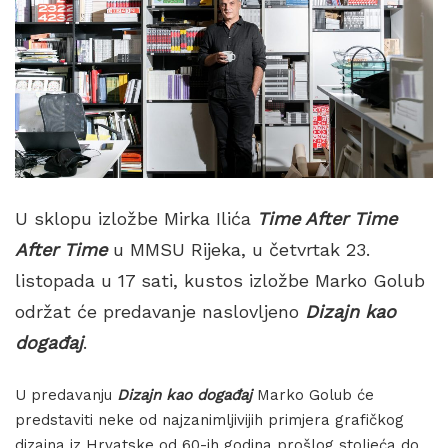
U sklopu izložbe Mirka Ilića
Time After Time
After Time
u MMSU Rijeka, u četvrtak 23.
listopada u 17 sati, kustos izložbe Marko Golub
održat će predavanje naslovljeno
Dizajn kao
događaj
.
U predavanju
Dizajn kao događaj
Marko Golub će
predstaviti neke od najzanimljivijih primjera grafičkog
dizajna iz Hrvatske od 60-ih godina prošlog stoljeća do