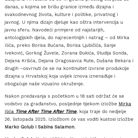
danas, u kojima se brišu granice između dizajna i
svakodnevnog života, kulture i politike, privatnog i
javnog. U njima dizajn djeluje kao oštra intervencija u
javnu sferu. Navodeći primjere od najstarijih,
antologijskih djela, do najrecentnijih i natrag – od Mirka
Ilića, preko Borisa Bućana, Borisa Ljubičića, Sanje
Iveković, Gorkog Žuvele, Zorana Đukića, Studija Sonda,
Dejana Kršića, Dejana Dragosavca Rute, Dušana Bekara i
drugih –osvrnuti će se na kontinuitet izvrsne produkcije
dizajna u Hrvatskoj koja uvijek iznova iznenađuje i
obogaćuje naše vizualno okruženje.
Nakon predavanja s početkom u 18 sati održat će se
vodstvo za građanstvo, posljednje tijekom izložbe
Mirka
Ilića
Time After Time After Time
, koja traje do nedjelje
26. listopada 2025. Izložbom će vas voditi kustosi izložbe
Marko Golub i Sabina Salamon
.