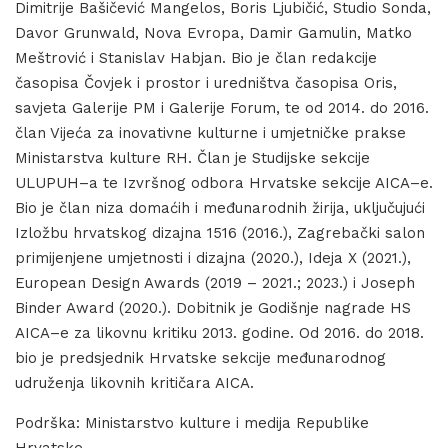
Dimitrije Bašičević Mangelos, Boris Ljubičić, Studio Sonda,
Davor Grunwald, Nova Evropa, Damir Gamulin, Matko
Meštrović i Stanislav Habjan. Bio je član redakcije
časopisa Čovjek i prostor i uredništva časopisa Oris,
savjeta Galerije PM i Galerije Forum, te od 2014. do 2016.
član Vijeća za inovativne kulturne i umjetničke prakse
Ministarstva kulture RH. Član je Studijske sekcije
ULUPUH–a te Izvršnog odbora Hrvatske sekcije AICA–e.
Bio je član niza domaćih i međunarodnih žirija, uključujući
Izložbu hrvatskog dizajna 1516 (2016.), Zagrebački salon
primijenjene umjetnosti i dizajna (2020.), Ideja X (2021.),
European Design Awards (2019 – 2021.; 2023.) i Joseph
Binder Award (2020.). Dobitnik je Godišnje nagrade HS
AICA–e za likovnu kritiku 2013. godine. Od 2016. do 2018.
bio je predsjednik Hrvatske sekcije međunarodnog
udruženja likovnih kritičara AICA.
Podrška: Ministarstvo kulture i medija Republike
Hrvatske