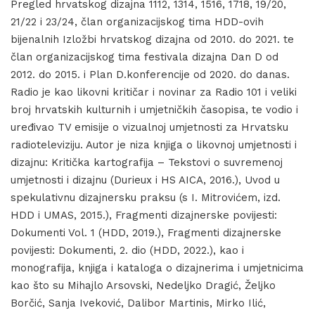
Pregled hrvatskog dizajna 1112, 1314, 1516, 1718, 19/20,
21/22 i 23/24, član organizacijskog tima HDD-ovih
bijenalnih Izložbi hrvatskog dizajna od 2010. do 2021. te
član organizacijskog tima festivala dizajna Dan D od
2012. do 2015. i Plan D.konferencije od 2020. do danas.
Radio je kao likovni kritičar i novinar za Radio 101 i veliki
broj hrvatskih kulturnih i umjetničkih časopisa, te vodio i
uređivao TV emisije o vizualnoj umjetnosti za Hrvatsku
radioteleviziju. Autor je niza knjiga o likovnoj umjetnosti i
dizajnu: Kritička kartografija – Tekstovi o suvremenoj
umjetnosti i dizajnu (Durieux i HS AICA, 2016.), Uvod u
spekulativnu dizajnersku praksu (s I. Mitrovićem, izd.
HDD i UMAS, 2015.), Fragmenti dizajnerske povijesti:
Dokumenti Vol. 1 (HDD, 2019.), Fragmenti dizajnerske
povijesti: Dokumenti, 2. dio (HDD, 2022.), kao i
monografija, knjiga i kataloga o dizajnerima i umjetnicima
kao što su Mihajlo Arsovski, Nedeljko Dragić, Željko
Borčić, Sanja Iveković, Dalibor Martinis, Mirko Ilić,