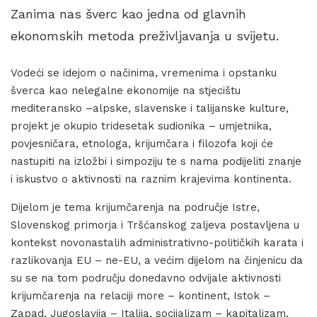
Zanima nas šverc kao jedna od glavnih
ekonomskih metoda preživljavanja u svijetu.
Vodeći se idejom o načinima, vremenima i opstanku
šverca kao nelegalne ekonomije na stjecištu
mediteransko –alpske, slavenske i talijanske kulture,
projekt je okupio tridesetak sudionika – umjetnika,
povjesničara, etnologa, krijumčara i filozofa koji će
nastupiti na izložbi i simpoziju te s nama podijeliti znanje
i iskustvo o aktivnosti na raznim krajevima kontinenta.
Dijelom je tema krijumčarenja na područje Istre,
Slovenskog primorja i Tršćanskog zaljeva postavljena u
kontekst novonastalih administrativno-političkih karata i
razlikovanja EU – ne-EU, a većim dijelom na činjenicu da
su se na tom području donedavno odvijale aktivnosti
krijumčarenja na relaciji more – kontinent, Istok –
Zapad, Jugoslavija – Italija, socijalizam – kapitalizam,