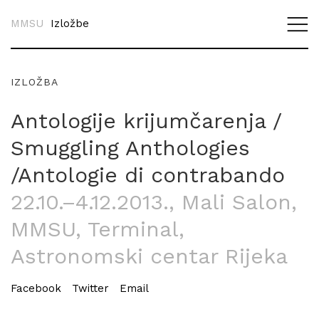
MMSU
Izložbe
IZLOŽBA
Antologije krijumčarenja /
Smuggling Anthologies
/Antologie di contrabando
22.10.–4.12.2013.
, Mali Salon,
MMSU, Terminal,
Astronomski centar Rijeka
Facebook
Twitter
Email