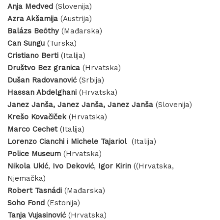
Anja Medved
(Slovenija)
Azra Akšamija
(Austrija)
Balázs Beöthy
(Mađarska)
Can Sungu
(Turska)
Cristiano Berti
(Italija)
Društvo Bez granica
(Hrvatska)
Dušan Radovanović
(Srbija)
Hassan Abdelghani
(Hrvatska)
Janez Janša, Janez Janša, Janez Janša
(Slovenija)
Krešo Kovačiček
(Hrvatska)
Marco Cechet
(Italija)
Lorenzo Cianchi
i
Michele Tajariol
(Italija)
Police Museum
(Hrvatska)
Nikola Ukić
,
Ivo
Deković
,
Igor Kirin
((Hrvatska,
Njemačka)
Robert Tasnádi
(Mađarska)
Soho Fond
(Estonija)
Tanja Vujasinović
(Hrvatska)