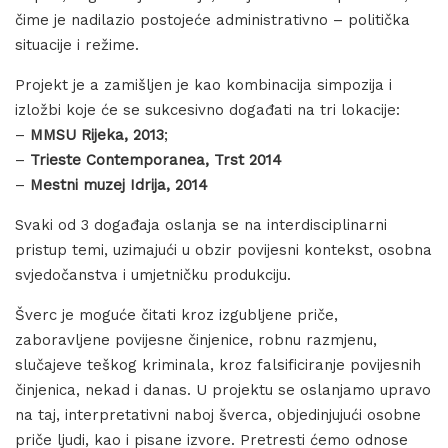
čime je nadilazio postojeće administrativno – politička
situacije i režime.
Projekt je a zamišljen je kao kombinacija simpozija i
izložbi koje će se sukcesivno događati na tri lokacije:
–
MMSU Rijeka, 2013
;
–
Trieste Contemporanea, Trst 2014
–
Mestni muzej Idrija, 2014
Svaki od 3 događaja oslanja se na interdisciplinarni
pristup temi, uzimajući u obzir povijesni kontekst, osobna
svjedočanstva i umjetničku produkciju.
Šverc je moguće čitati kroz izgubljene priče,
zaboravljene povijesne činjenice, robnu razmjenu,
slučajeve teškog kriminala, kroz falsificiranje povijesnih
činjenica, nekad i danas. U projektu se oslanjamo upravo
na taj, interpretativni naboj šverca, objedinjujući osobne
priče ljudi, kao i pisane izvore. Pretresti ćemo odnose