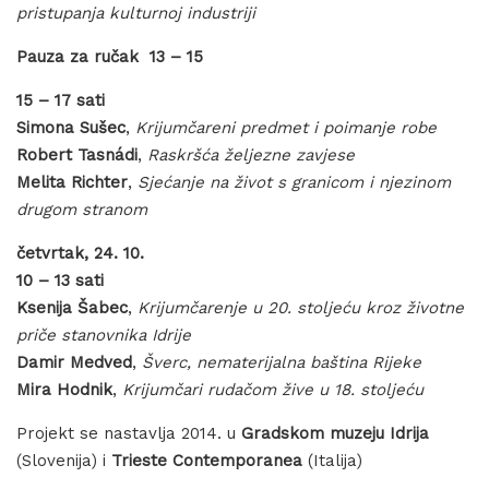
pristupanja kulturnoj industriji
Pauza za ručak 13 – 15
15 – 17 sati
Simona Sušec
,
Krijumčareni predmet i poimanje robe
Robert Tasnádi
,
Raskršća željezne zavjese
Melita Richter
,
Sjećanje na život s granicom i njezinom
drugom stranom
četvrtak, 24. 10.
10 – 13 sati
Ksenija Šabec
,
Krijumčarenje u 20. stoljeću kroz životne
priče stanovnika Idrije
Damir Medved
,
Šverc, nematerijalna baština Rijeke
Mira Hodnik
,
Krijumčari rudačom žive u 18. stoljeću
Projekt se nastavlja 2014. u
Gradskom muzeju Idrija
(Slovenija) i
Trieste Contemporanea
(Italija)