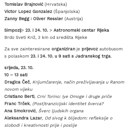
Tomislav Brajnović
(Hrvatska)
Victor Lopez Gonzalez
(Španjolska)
Zanny Begg
i
Oliver Ressler
(Austrija)
Simpozij
>
23. i 24. 10.
>
Astronomski centar Rijeka
Brdo Sveti Križ, 3 km od središta Rijeke
Za sve zainteresirane
organiziran
je
prijevoz
autobusom
s polaskom
23. i 24. 10. u 9 sati s Jadranskog trga
.
srijeda, 23. 10.
10 – 13 sati
Dragica Čeč
,
Krijumčarenje
,
način preživljavanja u Ranom
novom vijeku
Cristiano Berti
,
Crni Torino: Iye Omoge i druge priče
Franc Trček
,
(Post)tranzicijski identitet šverca?
Ana Smokrović
,
Šverc ljudskih organa
Aleksandra Lazar
,
Od sivog k blijedom: refleksije o
slobodi i kreativnosti prije i poslije