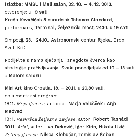
Izložba:
MMSU
i
Mali salon
,
22. 10. – 4. 12. 2013.
,
otvorenje: u
19 sati
Krešo Kovačiček & suradnici: Tobacco Standard
,
performans,
Terminal, željeznički most, 24.10. u 19 sati
Simpozij,
23. i 24.10.
,
Astronomski centar Rijeka
, Brdo
Sveti Križ
Podijelite s nama sjećanja i anegdote šverca kao
strategije preživljavanja.
Svaki ponedjeljak
od
10 – 13 sati
u
Malom salonu
.
Mini Art kino Croatia
,
18. – 20.11. u 20,30 sati
,
dokumentarni program
18.11.
Moja granica
, autorice:
Nadja Velušček
i
Anja
Medved
19.11.
Raskršća željezne zavjese
, autor:
Robert Tasnádi
20.11.
Ariel
, autori:
Ivo Deković, Igor Kirin, Nikola Ukić
Zelena granica
,
Nikica Klobučar, Tomislav Šoban