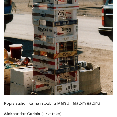
Popis sudionika na izložbi u
MMSU
i
Malom salonu
:
Aleksandar Garbin
(Hrvatska)