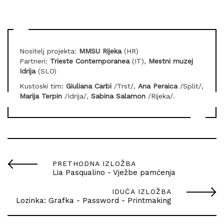
Nositelj projekta:
MMSU Rijeka
(HR)
Partneri:
Trieste Contemporanea
(IT),
Mestni muzej
Idrija
(SLO)
Kustoski tim:
Giuliana Carbi
/Trst/,
Ana
Peraica
/Split/,
Marija Terpin
/Idrija/,
Sabina Salamon
/Rijeka/.
PRETHODNA IZLOŽBA
Lia Pasqualino - Vježbe pamćenja
IDUĆA IZLOŽBA
Lozinka: Grafka - Password - Printmaking