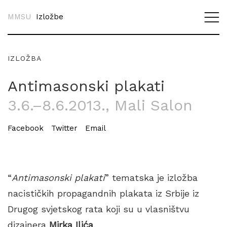
MMSU
Izložbe
IZLOŽBA
Antimasonski plakati
3.6.–8.6.2013.
, Mali Salon
Facebook
Twitter
Email
“
Antimasonski plakati
” tematska je izložba
nacističkih propagandnih plakata iz Srbije iz
Drugog svjetskog rata koji su u vlasništvu
dizajnera
Mirka Ilića
.