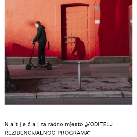
N a t j e č a j za radno mjesto „VODITELJ
REZIDENCIJALNOG PROGRAMA“