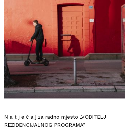
N a t j e č a j za radno mjesto „VODITELJ
REZIDENCIJALNOG PROGRAMA“