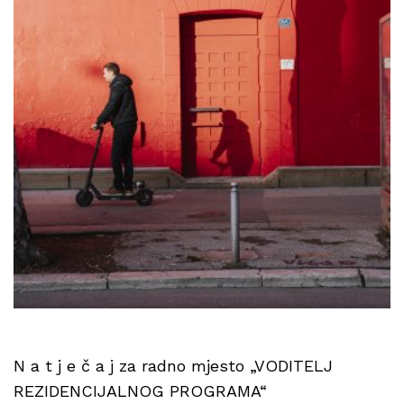
N a t j e č a j za radno mjesto „VODITELJ
REZIDENCIJALNOG PROGRAMA“