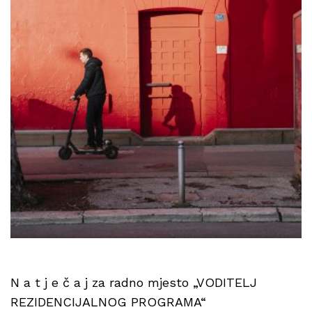
N a t j e č a j za radno mjesto „VODITELJ
REZIDENCIJALNOG PROGRAMA“