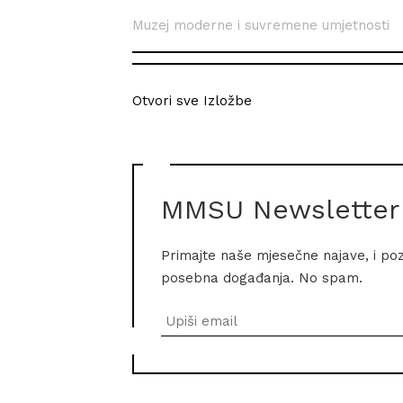
Muzej moderne i suvremene umjetnosti
Otvori sve Izložbe
MMSU Newsletter
Primajte naše mjesečne najave, i po
posebna događanja. No spam.