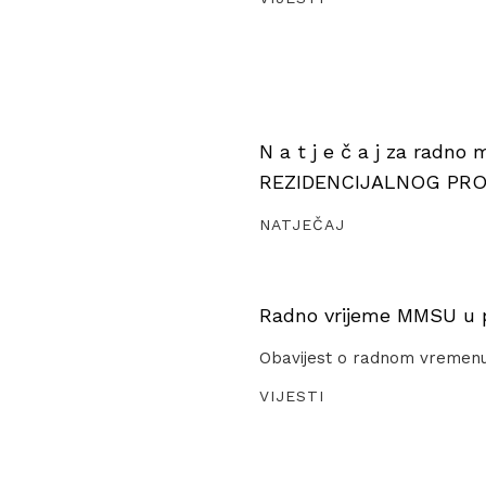
N a t j e č a j za radno
REZIDENCIJALNOG PR
NATJEČAJ
Radno vrijeme MMSU u pe
Obavijest o radnom vremen
VIJESTI