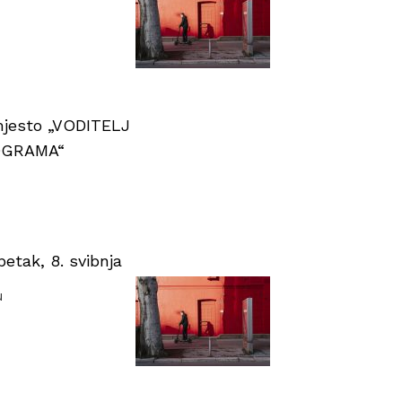
 mjesto „VODITELJ
OGRAMA“
tak, 8. svibnja
u