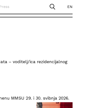
Press
EN
ta – voditelj/ica rezidencijalnog
enu MMSU 29. i 30. svibnja 2026.