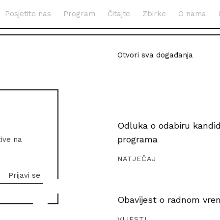
Posjetite nas
Program
Čitajte
Zbirke
O nama
Otvori sva događanja
Odluka o odabiru kandida
programa
zive na
NATJEČAJ
Obavijest o radnom vrem
VIJESTI