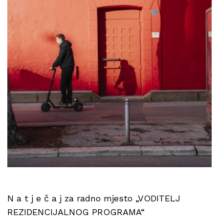
N a t j e č a j za radno mjesto „VODITELJ
REZIDENCIJALNOG PROGRAMA“