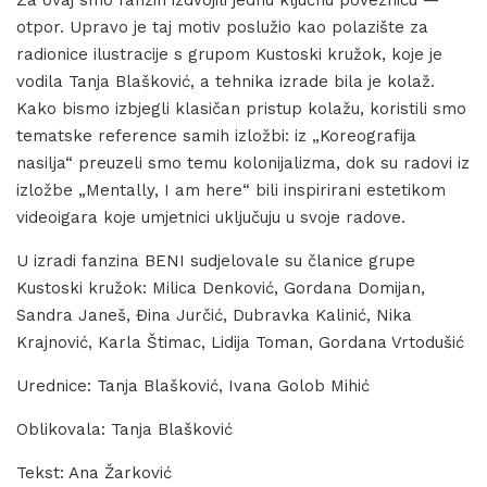
otpor. Upravo je taj motiv poslužio kao polazište za
radionice ilustracije s grupom Kustoski kružok, koje je
vodila Tanja Blašković, a tehnika izrade bila je kolaž.
Kako bismo izbjegli klasičan pristup kolažu, koristili smo
tematske reference samih izložbi: iz „Koreografija
nasilja“ preuzeli smo temu kolonijalizma, dok su radovi iz
izložbe „Mentally, I am here“ bili inspirirani estetikom
videoigara koje umjetnici uključuju u svoje radove.
U izradi fanzina BENI sudjelovale su članice grupe
Kustoski kružok: Milica Denković, Gordana Domijan,
Sandra Janeš, Đina Jurčić, Dubravka Kalinić, Nika
Krajnović, Karla Štimac, Lidija Toman, Gordana Vrtodušić
Urednice: Tanja Blašković, Ivana Golob Mihić
Oblikovala: Tanja Blašković
Tekst: Ana Žarković