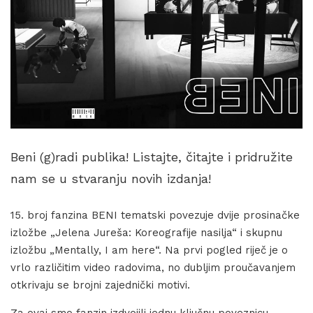
Beni (g)radi publika! Listajte, čitajte i pridružite
nam se u stvaranju novih izdanja!
15. broj fanzina BENI tematski povezuje dvije prosinačke
izložbe „Jelena Jureša: Koreografije nasilja“ i skupnu
izložbu „Mentally, I am here“. Na prvi pogled riječ je o
vrlo različitim video radovima, no dubljim proučavanjem
otkrivaju se brojni zajednički motivi.
Za ovaj smo fanzin izdvojili jednu ključnu poveznicu —