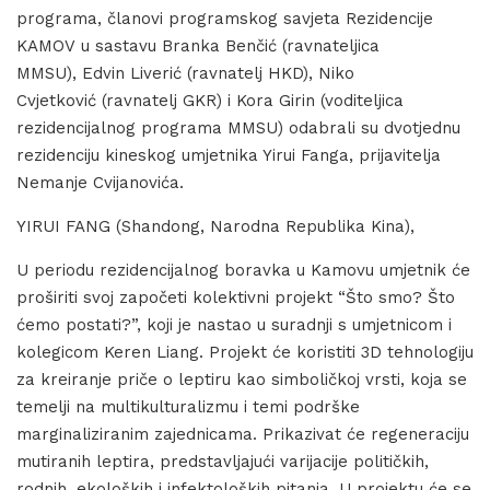
programa, članovi programskog savjeta Rezidencije
KAMOV u sastavu Branka Benčić (ravnateljica
MMSU), Edvin Liverić (ravnatelj HKD), Niko
Cvjetković (ravnatelj GKR) i Kora Girin (voditeljica
rezidencijalnog programa MMSU) odabrali su dvotjednu
rezidenciju kineskog umjetnika Yirui Fanga, prijavitelja
Nemanje Cvijanovića.
YIRUI FANG (Shandong, Narodna Republika Kina),
U periodu rezidencijalnog boravka u Kamovu umjetnik će
proširiti svoj započeti kolektivni projekt “Što smo? Što
ćemo postati?”, koji je nastao u suradnji s umjetnicom i
kolegicom Keren Liang. Projekt će koristiti 3D tehnologiju
za kreiranje priče o leptiru kao simboličkoj vrsti, koja se
temelji na multikulturalizmu i temi podrške
marginaliziranim zajednicama. Prikazivat će regeneraciju
mutiranih leptira, predstavljajući varijacije političkih,
rodnih, ekoloških i infektoloških pitanja. U projektu će se