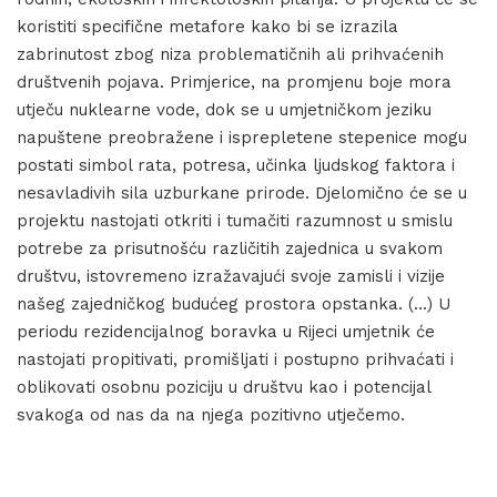
koristiti specifične metafore kako bi se izrazila
zabrinutost zbog niza problematičnih ali prihvaćenih
društvenih pojava. Primjerice, na promjenu boje mora
utječu nuklearne vode, dok se u umjetničkom jeziku
napuštene preobražene i isprepletene stepenice mogu
postati simbol rata, potresa, učinka ljudskog faktora i
nesavladivih sila uzburkane prirode. Djelomično će se u
projektu nastojati otkriti i tumačiti razumnost u smislu
potrebe za prisutnošću različitih zajednica u svakom
društvu, istovremeno izražavajući svoje zamisli i vizije
našeg zajedničkog budućeg prostora opstanka. (…) U
periodu rezidencijalnog boravka u Rijeci umjetnik će
nastojati propitivati, promišljati i postupno prihvaćati i
oblikovati osobnu poziciju u društvu kao i potencijal
svakoga od nas da na njega pozitivno utječemo.