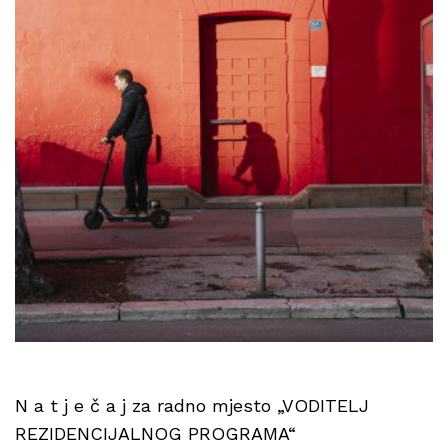
N a t j e č a j za radno mjesto „VODITELJ
REZIDENCIJALNOG PROGRAMA“