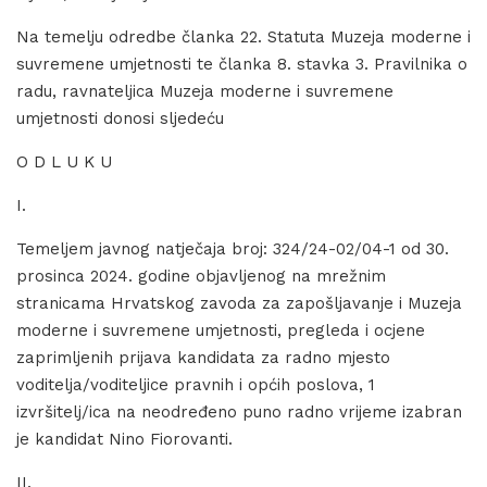
Na temelju odredbe članka 22. Statuta Muzeja moderne i
suvremene umjetnosti te članka 8. stavka 3. Pravilnika o
radu, ravnateljica Muzeja moderne i suvremene
umjetnosti donosi sljedeću
O D L U K U
I.
Temeljem javnog natječaja broj: 324/24-02/04-1 od 30.
prosinca 2024. godine objavljenog na mrežnim
stranicama Hrvatskog zavoda za zapošljavanje i Muzeja
moderne i suvremene umjetnosti, pregleda i ocjene
zaprimljenih prijava kandidata za radno mjesto
voditelja/voditeljice pravnih i općih poslova, 1
izvršitelj/ica na neodređeno puno radno vrijeme izabran
je kandidat Nino Fiorovanti.
II.