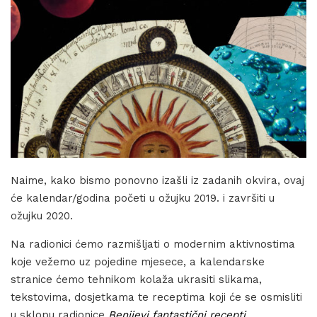
Naime, kako bismo ponovno izašli iz zadanih okvira, ovaj
će kalendar/godina početi u ožujku 2019. i završiti u
ožujku 2020.
Na radionici ćemo razmišljati o modernim aktivnostima
koje vežemo uz pojedine mjesece, a kalendarske
stranice ćemo tehnikom kolaža ukrasiti slikama,
tekstovima, dosjetkama te receptima koji će se osmisliti
u sklopu radionice
Benijevi fantastični recepti
.