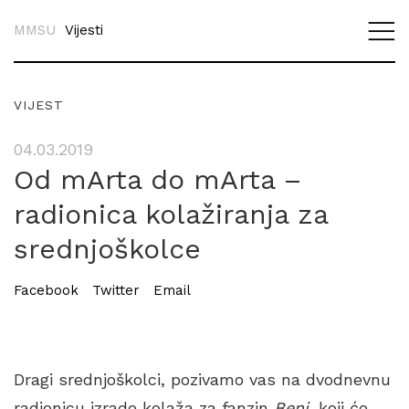
MMSU
Vijesti
VIJEST
04.03.2019
Od mArta do mArta –
radionica kolažiranja za
srednjoškolce
Facebook
Twitter
Email
Dragi srednjoškolci, pozivamo vas na dvodnevnu
radionicu izrade kolaža za fanzin
Beni,
koji će