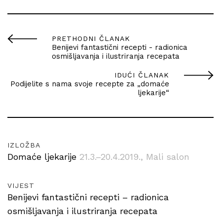
PRETHODNI ČLANAK
Benijevi fantastični recepti - radionica
osmišljavanja i ilustriranja recepata
IDUĆI ČLANAK
Podijelite s nama svoje recepte za „domaće
ljekarije“
IZLOŽBA
Domaće ljekarije
21.3.–20.4.2019.
, Mali salon
VIJEST
Benijevi fantastični recepti – radionica
osmišljavanja i ilustriranja recepata