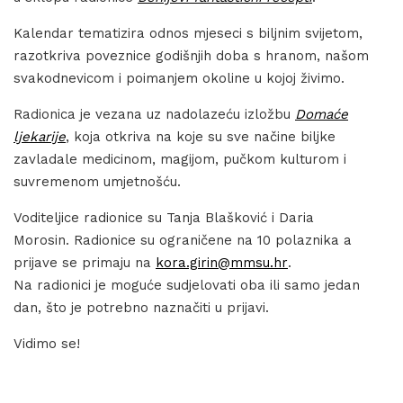
Kalendar tematizira odnos mjeseci s biljnim svijetom,
razotkriva poveznice godišnjih doba s hranom, našom
svakodnevicom i poimanjem okoline u kojoj živimo.
Radionica je vezana uz nadolazeću izložbu
Domaće
ljekarije
, koja otkriva na koje su sve načine biljke
zavladale medicinom, magijom, pučkom kulturom i
suvremenom umjetnošću.
Voditeljice radionice su Tanja Blašković i Daria
Morosin. Radionice su ograničene na 10 polaznika a
prijave se primaju na
kora.girin@mmsu.hr
.
Na radionici je moguće sudjelovati oba ili samo jedan
dan, što je potrebno naznačiti u prijavi.
Vidimo se!