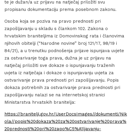
te je dužan/a uz prijavu na natječaj priložiti svu
propisanu dokumentaciju prema posebnom zakonu.
Osoba koja se poziva na pravo prednosti pri
zapošljavanju u skladu s člankom 102. Zakona o
hrvatskim braniteljima iz Domovinskog rata i članovima
njihovih obitelji (“Narodne novine” broj 121/17, 98/19 i
84/21), a u trenutku podnošenja prijave ispunjava uvjete
za ostvarivanje toga prava, dužna je uz prijavu na
natječaj priložiti sve dokaze o ispunjavanju traženih
uvjeta iz natječaja i dokaze o ispunjavanju uvjeta za
ostvarivanje prava prednosti pri zapošljavanju. Popis
dokaza potrebnih za ostvarivanje prava prednosti pri
zapošljavanju nalazi se na internetskoj stranici
Ministarstva hrvatskih branitelja:
https://branitelji.gov.hr/UserDocsImages//dokumenti/Nik
ola//popis%20dokaza%20za%20ostvarivanje%20prava%
20prednosti%20pri%20zapo%C5%A1ljavanju-