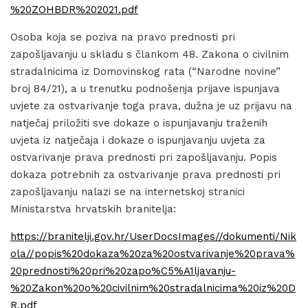
%20ZOHBDR%202021.pdf
Osoba koja se poziva na pravo prednosti pri
zapošljavanju u skladu s člankom 48. Zakona o civilnim
stradalnicima iz Domovinskog rata (“Narodne novine”
broj 84/21), a u trenutku podnošenja prijave ispunjava
uvjete za ostvarivanje toga prava, dužna je uz prijavu na
natječaj priložiti sve dokaze o ispunjavanju traženih
uvjeta iz natječaja i dokaze o ispunjavanju uvjeta za
ostvarivanje prava prednosti pri zapošljavanju. Popis
dokaza potrebnih za ostvarivanje prava prednosti pri
zapošljavanju nalazi se na internetskoj stranici
Ministarstva hrvatskih branitelja:
https://branitelji.gov.hr/UserDocsImages//dokumenti/Nik
ola//popis%20dokaza%20za%20ostvarivanje%20prava%
20prednosti%20pri%20zapo%C5%A1ljavanju-
%20Zakon%20o%20civilnim%20stradalnicima%20iz%20D
R.pdf