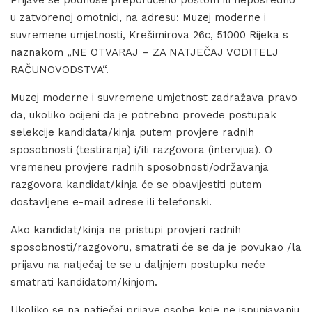
Prijave se podnose preporučeno poštom ili neposredno
u zatvorenoj omotnici, na adresu: Muzej moderne i
suvremene umjetnosti, Krešimirova 26c, 51000 Rijeka s
naznakom „NE OTVARAJ – ZA NATJEČAJ VODITELJ
RAČUNOVODSTVA“.
Muzej moderne i suvremene umjetnost zadražava pravo
da, ukoliko ocijeni da je potrebno provede postupak
selekcije kandidata/kinja putem provjere radnih
sposobnosti (testiranja) i/ili razgovora (intervjua). O
vremeneu provjere radnih sposobnosti/održavanja
razgovora kandidat/kinja će se obavijestiti putem
dostavljene e-mail adrese ili telefonski.
Ako kandidat/kinja ne pristupi provjeri radnih
sposobnosti/razgovoru, smatrati će se da je povukao /la
prijavu na natječaj te se u daljnjem postupku neće
smatrati kandidatom/kinjom.
Ukoliko se na natječaj prijave osobe koje ne ispunjavanju