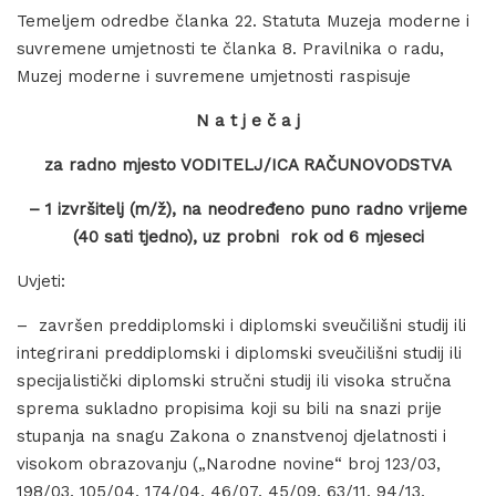
Temeljem odredbe članka 22. Statuta Muzeja moderne i
suvremene umjetnosti te članka 8. Pravilnika o radu,
Muzej moderne i suvremene umjetnosti raspisuje
N a t j e č a j
za radno mjesto VODITELJ/ICA RAČUNOVODSTVA
– 1 izvršitelj (m/ž), na neodređeno puno radno vrijeme
(40 sati tjedno), uz probni rok od 6 mjeseci
Uvjeti:
– završen preddiplomski i diplomski sveučilišni studij ili
integrirani preddiplomski i diplomski sveučilišni studij ili
specijalistički diplomski stručni studij ili visoka stručna
sprema sukladno propisima koji su bili na snazi prije
stupanja na snagu Zakona o znanstvenoj djelatnosti i
visokom obrazovanju („Narodne novine“ broj 123/03,
198/03, 105/04, 174/04, 46/07, 45/09, 63/11, 94/13,