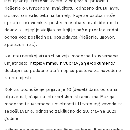
ispunjavanju traženih uvjeta iz natječaja, priložiti i
rješenje o utvrđenom invaliditetu, odnosno drugu javnu
ispravu o invaliditetu na temelju koje se osoba može
upisati u očevidnik zaposlenih osoba s invaliditetom te
dokaz iz kojeg je vidljivo na koji je način prestao radni
odnos kod posljednjeg poslodavca (rješenje, ugovor,
sporazum i sl.).
Na internetskoj stranici Muzeja moderne i suvremene
umjetnosti:
https://mmsu.hr/upravljanje/dokumenti/
dostupni su podaci o plaći i opisu poslova za navedeno
radno mjesto.
Rok za podnošenje prijava je 10 (deset) dana od dana
objave natječaja na internetskim stranicama Muzeja
moderne i suvremene umjetnosti i Hrvatskog zavoda za
zapošljavanje, odnosno zaključno do 28. travnja 2023.
godine.