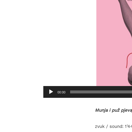
Audio
00:00
Player
Munja i puž pjeva
zvuk / sound: 1’4