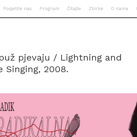
Posjetite nas
Program
Čitajte
Zbirke
O nama
puž pjevaju / Lightning and
e Singing, 2008.