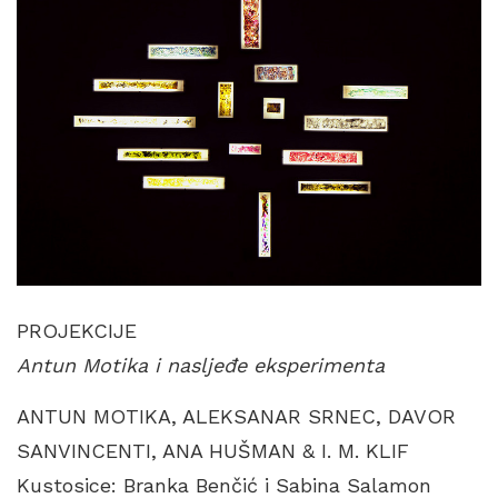
PROJEKCIJE
Antun Motika i nasljeđe eksperimenta
ANTUN MOTIKA, ALEKSANAR SRNEC, DAVOR
SANVINCENTI, ANA HUŠMAN & I. M. KLIF
Kustosice: Branka Benčić i Sabina Salamon