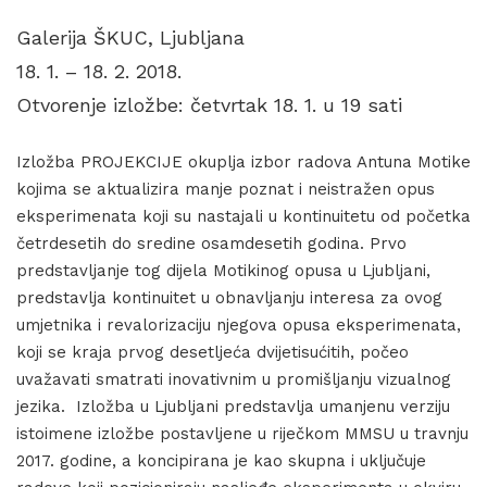
Galerija ŠKUC, Ljubljana
18. 1. – 18. 2. 2018.
Otvorenje izložbe: četvrtak 18. 1. u 19 sati
Izložba PROJEKCIJE okuplja izbor radova Antuna Motike
kojima se aktualizira manje poznat i neistražen opus
eksperimenata koji su nastajali u kontinuitetu od početka
četrdesetih do sredine osamdesetih godina. Prvo
predstavljanje tog dijela Motikinog opusa u Ljubljani,
predstavlja kontinuitet u obnavljanju interesa za ovog
umjetnika i revalorizaciju njegova opusa eksperimenata,
koji se kraja prvog desetljeća dvijetisućitih, počeo
uvažavati smatrati inovativnim u promišljanju vizualnog
jezika. Izložba u Ljubljani predstavlja umanjenu verziju
istoimene izložbe postavljene u riječkom MMSU u travnju
2017. godine, a koncipirana je kao skupna i uključuje