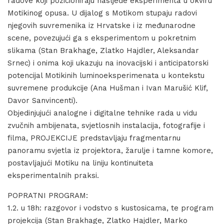
radove koji pozicioniraju nasljeđe eksperimenta u okviru
Motikinog opusa. U dijalog s Motikom stupaju radovi
njegovih suvremenika iz Hrvatske i iz međunarodne
scene, povezujući ga s eksperimentom u pokretnim
slikama (Stan Brakhage, Zlatko Hajdler, Aleksandar
Srnec) i onima koji ukazuju na inovacijski i anticipatorski
potencijal Motikinih luminoeksperimenata u kontekstu
suvremene produkcije (Ana Hušman i Ivan Marušić Klif,
Davor Sanvincenti).
Objedinjujući analogne i digitalne tehnike rada u vidu
zvučnih ambijenata, svjetlosnih instalacija, fotografije i
filma, PROJEKCIJE predstavljaju fragmentarnu
panoramu svjetla iz projektora, žarulje i tamne komore,
postavljajući Motiku na liniju kontinuiteta
eksperimentalnih praksi.
POPRATNI PROGRAM:
1.2. u 18h: razgovor i vodstvo s kustosicama, te program
projekcija (Stan Brakhage, Zlatko Hajdler, Marko