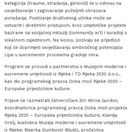
kategorija (traume, stradanja, genocid) te u odnosu na
osvještavanje i zagovaranje poželjnih obrazaca
ponašanja. Postizanje društvenog učinka može se
ostvariti i direktnim pristupom, kroz umjetničke projekte
bazirane na socijalnoj inkluziji (community art) i suradnji s
lokalnom zajednicom. Na koncu, pozivaju se prijedlozi
koji će doprinijeti osvještavanju simboličkog potencijala
Lipe u suvremenim procesima gradnje mira.
Program se provodi u partnerstvu s Muzejom moderne i
suvremene umjetnosti iz Rijeke i TD Rijeka 2020 d.o.o.,
kao dio programskog pravca Doba moći Rijeke 2020 –
Europske prijestolnice kulture.
Prijave će razmatrati četveročlani žiri: Mirna Gurdon,
koordinatorica programskog pravca Doba moći projekta
Rijeka 2020 – Europska prijestolnica kulture; Ksenija
Orelj, kustosica Muzeja moderne i suvremene umjentosti
iz Rijeke; Biserka Dumbović-Bilušić, pročelnica