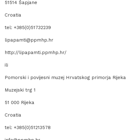
51514 Šapjane
Croatia
tel: +385(0)51732239
lipapamti@ppmhp.hr
http://lipapamti.ppmhp.hr/
ili
Pomorski i povijesni muzej Hrvatskog primorja Rijeka
Muzejski trg 1
51 000 Rijeka
Croatia
tel: +385(0)51213578
info@ppmhp.hr