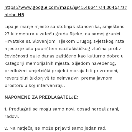
https://www.google.com/maps/@45.466417,14.3045,17z?
hl=hr-HR
Lipa je manje mjesto sa stotinjak stanovnika, smješteno
27 kilometara u zaleđu grada Rijeke, na samoj granici
Hrvatske sa Slovenijom. Tijekom Drugog svjetskog rata
mjesto je bilo poprištem nacifašističkog zločina protiv
čovječnosti pa je danas zaštićeno kao kulturno dobro u
kategoriji memorijalnih mjesta. Slijedom navedenog,
predloženi umjetnički projekti moraju biti privremeni,
reverzibilni (uklonjivi) te neinvazivni prema javnom
prostoru u koji interveniraju.
NAPOMENE ZA PREDLAGATELJE:
1. Predlagati se mogu samo novi, dosad nerealizirani,
radovi.
2. Na natječaj se može prijaviti samo jedan rad.