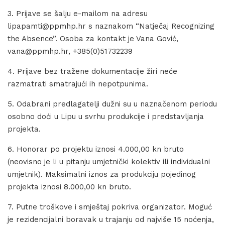
3. Prijave se šalju e-mailom na adresu
lipapamti@ppmhp.hr s naznakom “Natječaj Recognizing
the Absence”. Osoba za kontakt je Vana Gović,
vana@ppmhp.hr, +385(0)51732239
4. Prijave bez tražene dokumentacije žiri neće
razmatrati smatrajući ih nepotpunima.
5. Odabrani predlagatelji dužni su u naznačenom periodu
osobno doći u Lipu u svrhu produkcije i predstavljanja
projekta.
6. Honorar po projektu iznosi 4.000,00 kn bruto
(neovisno je li u pitanju umjetnički kolektiv ili individualni
umjetnik). Maksimalni iznos za produkciju pojedinog
projekta iznosi 8.000,00 kn bruto.
7. Putne troškove i smještaj pokriva organizator. Moguć
je rezidencijalni boravak u trajanju od najviše 15 noćenja,