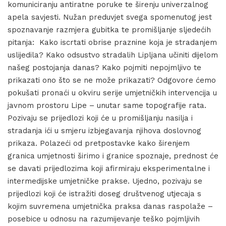
komuniciranju antiratne poruke te širenju univerzalnog
apela savjesti. Nužan preduvjet svega spomenutog jest
spoznavanje razmjera gubitka te promišljanje sljedećih
pitanja: Kako iscrtati obrise praznine koja je stradanjem
uslijedila? Kako odsustvo stradalih Lipljana učiniti dijelom
našeg postojanja danas? Kako pojmiti nepojmljivo te
prikazati ono što se ne može prikazati? Odgovore ćemo
pokušati pronaći u okviru serije umjetničkih intervencija u
javnom prostoru Lipe – unutar same topografije rata.
Pozivaju se prijedlozi koji će u promišljanju nasilja i
stradanja ići u smjeru izbjegavanja njihova doslovnog
prikaza. Polazeći od pretpostavke kako širenjem
granica umjetnosti širimo i granice spoznaje, prednost će
se davati prijedlozima koji afirmiraju eksperimentalne i
intermedijske umjetničke prakse. Ujedno, pozivaju se
prijedlozi koji će istražiti doseg društvenog utjecaja s
kojim suvremena umjetnička praksa danas raspolaže –
posebice u odnosu na razumijevanje teško pojmljivih