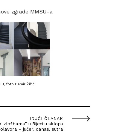
t nove zgrade MMSU-a
U, foto Damir Žižić
IDUĆI ČLANAK
o izložbama” u Rijeci u sklopu
olavora – jučer, danas, sutra