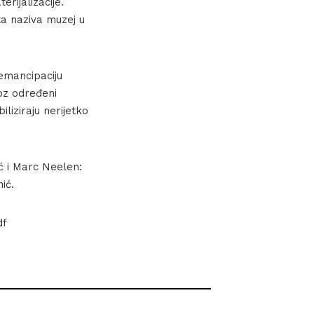
rijalizacije.
ta naziva muzej u
emancipaciju
roz određeni
liziraju nerijetko
ć i Marc Neelen:
ić.
df