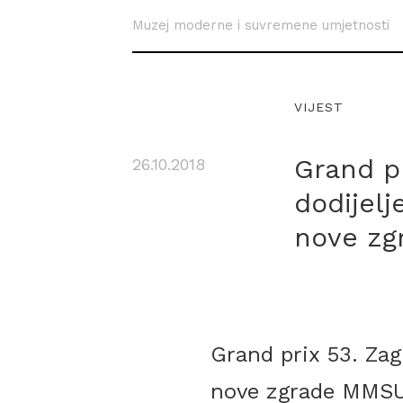
Muzej moderne i suvremene umjetnosti
VIJEST
Grand p
26.10.2018
dodijelj
nove z
Grand prix 53. Zag
nove zgrade MMSU-