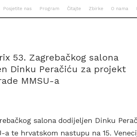
Posjetite nas
Program
Čitajte
Zbirke
O nama
rix 53. Zagrebačkog salona
en Dinku Peračiću za projekt
grade MMSU-a
rebačkog salona dodijeljen Dinku Perač
a te hrvatskom nastupu na 15. Veneci