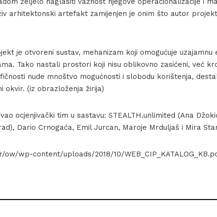
om željelo naglasiti važnost njegove operacionalizacije i mate
živ arhitektonski artefakt zamijenjen je onim što autor projek
ojekt je otvoreni sustav, mehanizam koji omogućuje uzajamnu 
ma. Tako nastali prostori koji nisu oblikovno zasićeni, već k
ičnosti nude mnoštvo mogućnosti i slobodu korištenja, destabi
i okvir. (iz obrazloženja žirija)
vao ocjenjivački tim u sastavu: STEALTH.unlimited (Ana Džoki
d), Dario Crnogaća, Emil Jurcan, Maroje Mrduljaš i Mira Stan
a.hr/ow/wp-content/uploads/2018/10/WEB_CIP_KATALOG_KB.p