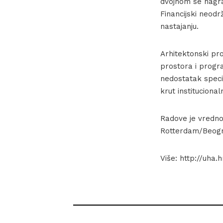
dvojnom se nagrad
Financijski neodr
nastajanju.
Arhitektonski pr
prostora i progra
nedostatak specif
krut institucionaln
Radove je vredno
Rotterdam/Beogra
Više: http://uh