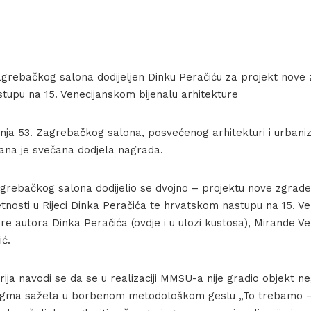
agrebačkog salona dodijeljen Dinku Peračiću za projekt nov
tupu na 15. Venecijanskom bijenalu arhitekture
nja 53. Zagrebačkog salona, posvećenog arhitekturi i urbaniz
žana je svečana dodjela nagrada.
agrebačkog salona dodijelio se dvojno – projektu nove zgra
tnosti u Rijeci Dinka Peračića te hrvatskom nastupu na 15. V
ure autora Dinka Peračića (ovdje i u ulozi kustosa), Mirande Ve
ić.
rija navodi se da se u realizaciji MMSU-a nije gradio objekt ne
igma sažeta u borbenom metodološkom geslu „To trebamo – 