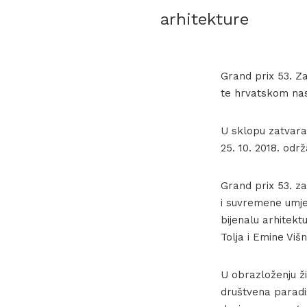
arhitekture
Grand prix 53. Z
te hrvatskom nas
U sklopu zatvara
25. 10. 2018. odr
Grand prix 53. z
i suvremene umje
bijenalu arhitekt
Tolja i Emine Višn
U obrazloženju ži
društvena parad