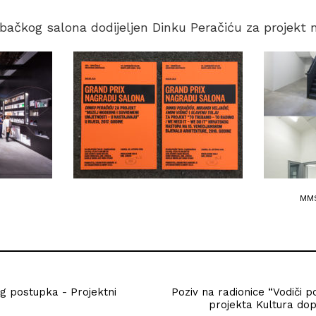
ebačkog salona dodijeljen Dinku Peračiću za projek
MMS
og postupka - Projektni
Poziv na radionice “Vodiči p
projekta Kultura dop