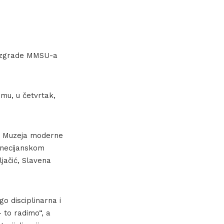
e zgrade MMSU-a
mu, u četvrtak,
de Muzeja moderne
enecijanskom
ljačić, Slavena
go disciplinarna i
to radimo“, a