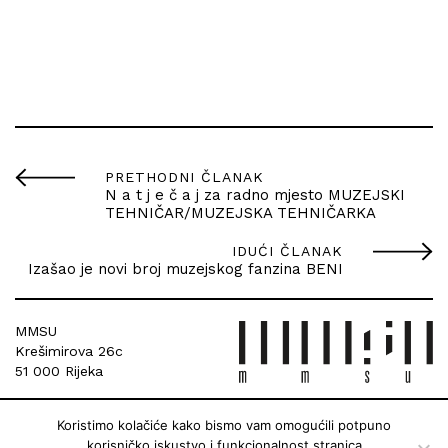
PRETHODNI ČLANAK
N a t j e č a j za radno mjesto MUZEJSKI
TEHNIČAR/MUZEJSKA TEHNIČARKA
IDUĆI ČLANAK
Izašao je novi broj muzejskog fanzina BENI
MMSU
Krešimirova 26c
51 000 Rijeka
Koristimo kolačiće kako bismo vam omogućili potpuno
korisničko iskustvo i funkcionalnost stranica