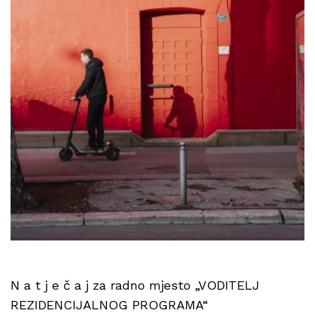
N a t j e č a j za radno mjesto „VODITELJ
REZIDENCIJALNOG PROGRAMA“