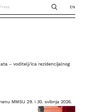
Press
EN
ta – voditelj/ica rezidencijalnog
enu MMSU 29. i 30. svibnja 2026.