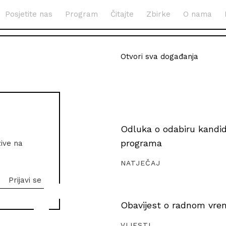
Posjetite nas
Program
Čitajte
Zbirke
O nama
Otvori sva događanja
Odluka o odabiru kandida
programa
zive na
NATJEČAJ
Obavijest o radnom vrem
VIJESTI