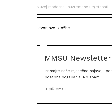
Muzej moderne i suvremene umjetnosti
Otvori sve Izložbe
MMSU Newsletter
Primajte naše mjesečne najave, i po
posebna događanja. No spam.