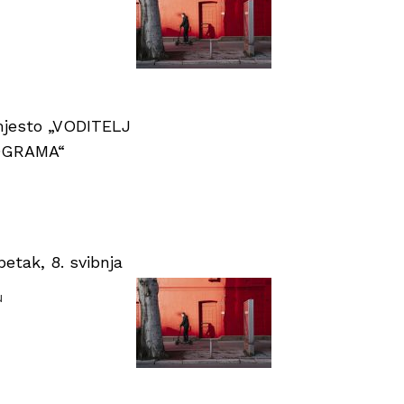
 mjesto „VODITELJ
OGRAMA“
tak, 8. svibnja
u