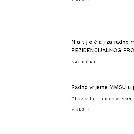
N a t j e č a j za radno
REZIDENCIJALNOG PR
NATJEČAJ
Radno vrijeme MMSU u pe
Obavijest o radnom vremen
VIJESTI