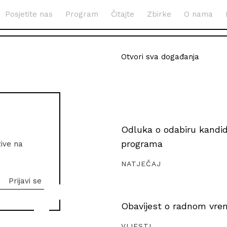
Posjetite nas
Program
Čitajte
Zbirke
O nama
Otvori sva događanja
Odluka o odabiru kandida
programa
zive na
NATJEČAJ
Obavijest o radnom vrem
VIJESTI