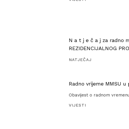
N a t j e č a j za radno
REZIDENCIJALNOG PR
NATJEČAJ
Radno vrijeme MMSU u pe
Obavijest o radnom vremen
VIJESTI