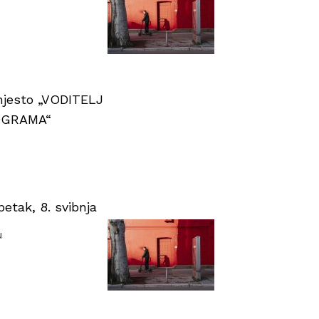
 mjesto „VODITELJ
OGRAMA“
tak, 8. svibnja
u