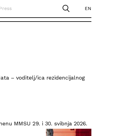
Press
EN
ta – voditelj/ica rezidencijalnog
enu MMSU 29. i 30. svibnja 2026.