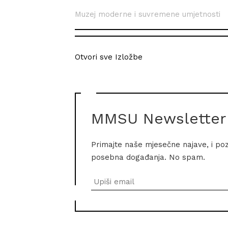
Muzej moderne i suvremene umjetnosti
Otvori sve Izložbe
MMSU Newsletter
Primajte naše mjesečne najave, i po
posebna događanja. No spam.