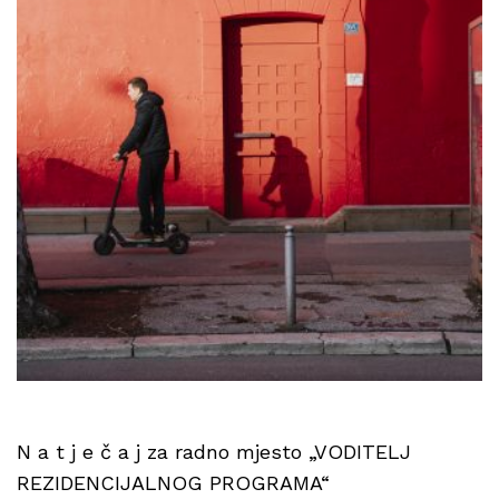
N a t j e č a j za radno mjesto „VODITELJ
REZIDENCIJALNOG PROGRAMA“