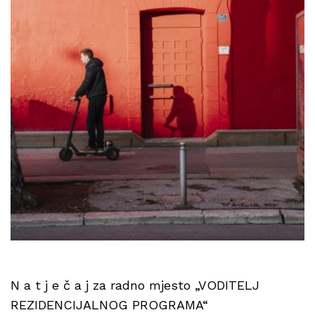
N a t j e č a j za radno mjesto „VODITELJ
REZIDENCIJALNOG PROGRAMA“