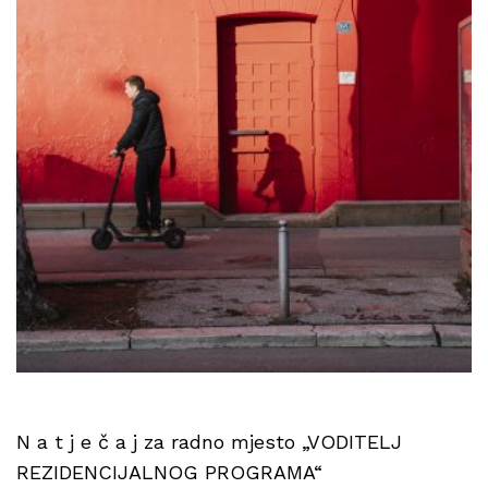
N a t j e č a j za radno mjesto „VODITELJ
REZIDENCIJALNOG PROGRAMA“